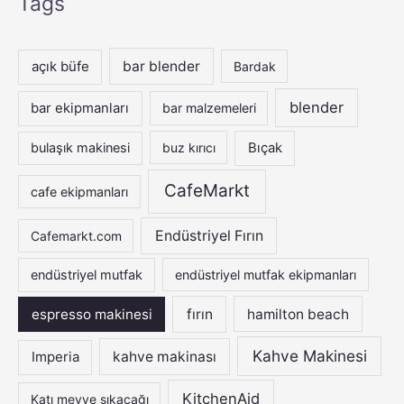
Tags
r
c
h
açık büfe
bar blender
Bardak
f
blender
bar ekipmanları
bar malzemeleri
o
r
bulaşık makinesi
buz kırıcı
Bıçak
:
CafeMarkt
cafe ekipmanları
Endüstriyel Fırın
Cafemarkt.com
endüstriyel mutfak
endüstriyel mutfak ekipmanları
espresso makinesi
fırın
hamilton beach
Kahve Makinesi
Imperia
kahve makinası
KitchenAid
Katı meyve sıkacağı