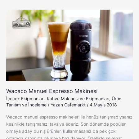
Wacaco
Manuel
Espresso
Makinesi
Wacaco Manuel Espresso Makinesi
İçecek Ekipmanları
,
Kahve Makinesi ve Ekipmanları
,
Ürün
Tanıtım ve İnceleme
/ Yazan
Cafemarkt
/
4 Mayıs 2018
Wacaco manuel espresso makineleri ile henüz tanışmadıysanız
kesinlikle tanışmanızı tavsiye ederiz. Son dönemde popüler
olmaya aday bu niş ürünler, kullanmasanız da pek çok
ortamda karşınıza çıkmaya hazırlanıyor. Özellikle seyehat