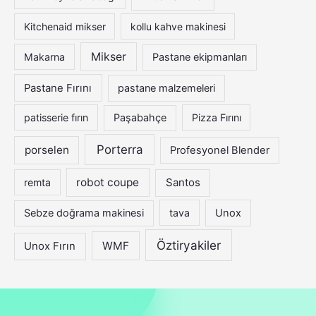
Kitchenaid mikser
kollu kahve makinesi
Mikser
Makarna
Pastane ekipmanları
Pastane Fırını
pastane malzemeleri
patisserie fırın
Paşabahçe
Pizza Fırını
Porterra
porselen
Profesyonel Blender
robot coupe
Santos
remta
Sebze doğrama makinesi
tava
Unox
Öztiryakiler
WMF
Unox Fırın