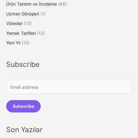
Ürün Tanıtım ve İnceleme
(86)
Uzman Görüşleri
(1)
Videolar
(13)
Yemek Tarifleri
(12)
Yeni Yıl
(10)
Subscribe
E
m
a
Subscribe
i
l
*
Son Yazılar