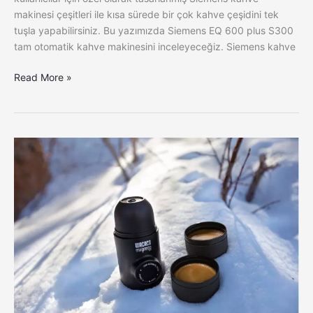
makinesi çeşitleri ile kısa sürede bir çok kahve çeşidini tek
tuşla yapabilirsiniz. Bu yazımızda Siemens EQ 600 plus S300
tam otomatik kahve makinesini inceleyeceğiz. Siemens kahve
Read More »
Kahve
Keyfiniz
Her
Yerde
Yanınızda!