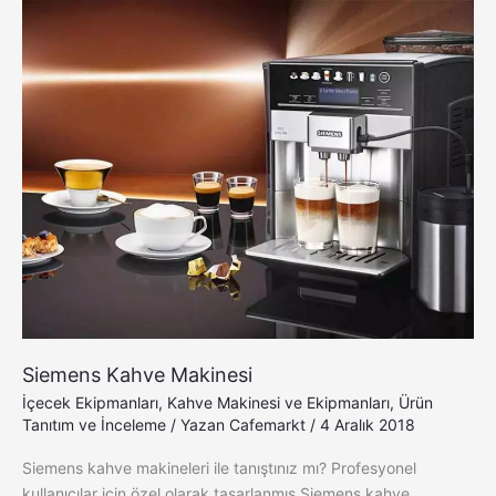
Siemens
Kahve
Makinesi
Siemens Kahve Makinesi
İçecek Ekipmanları
,
Kahve Makinesi ve Ekipmanları
,
Ürün
Tanıtım ve İnceleme
/ Yazan
Cafemarkt
/
4 Aralık 2018
Siemens kahve makineleri ile tanıştınız mı? Profesyonel
kullanıcılar için özel olarak tasarlanmış Siemens kahve