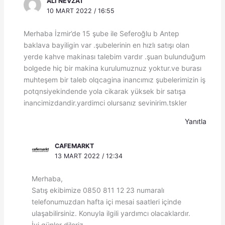
ALI NEVZAT
10 MART 2022 / 16:55
Merhaba İzmir’de 15 şube ile Seferoğlu b Antep
baklava bayiligin var .şubelerinin en hızlı satışı olan
yerde kahve makinası talebim vardır .şuan bulunduğum
bolgede hiç bir makina kurulumuznuz yoktur.ve burası
muhteşem bir taleb olqcagina inancımız şubelerimizin iş
potqnsiyekindende yola cikarak yüksek bir satışa
inancimizdandir.yardimci olursanız sevinirim.tskler
Yanıtla
CAFEMARKT
13 MART 2022 / 12:34
Merhaba,
Satış ekibimize 0850 811 12 23 numaralı
telefonumuzdan hafta içi mesai saatleri içinde
ulaşabilirsiniz. Konuyla ilgili yardımcı olacaklardır.
İyi günler dileriz.