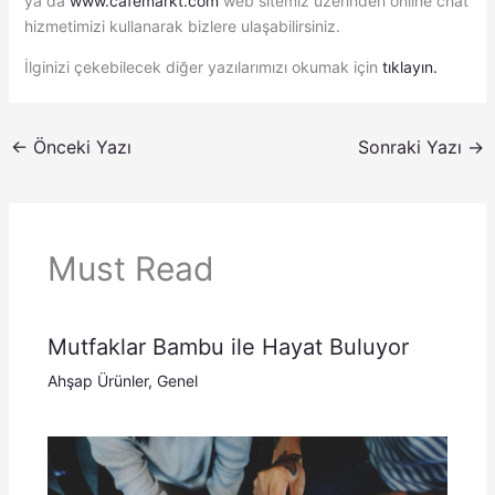
ya da
www.cafemarkt.com
web sitemiz üzerinden online chat
hizmetimizi kullanarak bizlere ulaşabilirsiniz.
İlginizi çekebilecek diğer yazılarımızı okumak için
tıklayın.
←
Önceki Yazı
Sonraki Yazı
→
Must Read
Mutfaklar Bambu ile Hayat Buluyor
Ahşap Ürünler
,
Genel