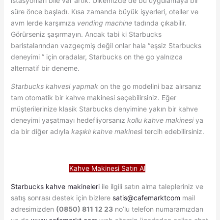
istasyonları bile var artık. Ülkemizde de bu uygulamaya bir
süre önce başladı. Kısa zamanda büyük işyerleri, oteller ve
avm lerde karşımıza
vending machine
tadında çıkabilir.
Görürseniz şaşırmayın. Ancak tabi ki Starbucks
baristalarından vazgeçmiş değil onlar hala “eşsiz Starbucks
deneyimi ” için oradalar, Starbucks on the go yalnızca
alternatif bir deneme.
Starbucks kahvesi yapmak
on the go modelini baz alırsanız
tam otomatik bir kahve makinesi seçebilirsiniz. Eğer
müşterilerinize klasik Starbucks denyimine yakın bir kahve
deneyimi yaşatmayı hedefliyorsanız
kollu kahve makinesi
ya
da bir diğer adıyla
kaşıklı kahve makines
i tercih edebilirsiniz.
Kahve Makinesi Satın Al
Starbucks kahve makineleri
ile ilgili satın alma talepleriniz ve
satış sonrası destek için bizlere
satis@cafemarktcom
mail
adresimizden
(0850) 811 12 23
no’lu telefon numaramızdan