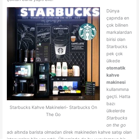
Dünya
çapında en
çok bilinen
markalardan
birisi olan
Starbucks
pek çok
ülkede
otomatik
kahve
makinesi
kullanımına
geçti. Hatta
bazı
Starbucks Kahve Makineleri- Starbucks On
ülkelerde
The Go
Starbucks
on the go
adı altında barista olmadan direk makineden kahve satışı olan