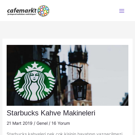
İçeriğe
atla
Starbucks Kahve Makineleri
21 Mart 2019
/
Genel
/
16 Yorum
Starbucks kahveleri pek çok kişinin hayatının vazgeçilmezi