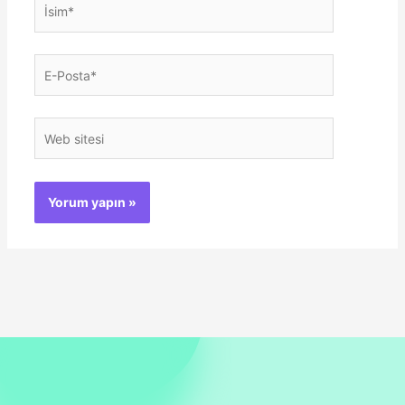
İsim*
E-
Posta*
Web
sitesi