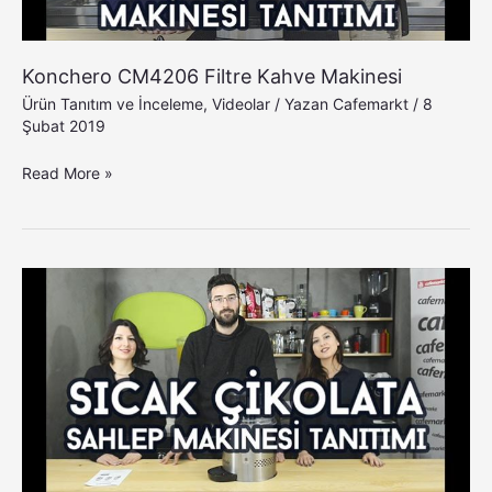
Konchero CM4206 Filtre Kahve Makinesi
Ürün Tanıtım ve İnceleme
,
Videolar
/ Yazan
Cafemarkt
/
8
Şubat 2019
Read More »
Samixir
Sıcak
Çikolata
ve
Sahlep
Makinesi
Tanıtımı