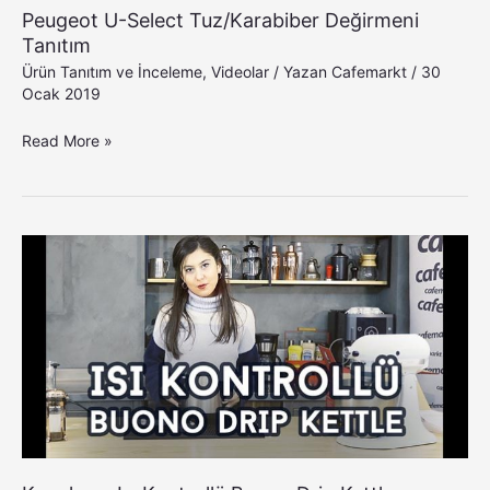
Peugeot U-Select Tuz/Karabiber Değirmeni
Tanıtım
Ürün Tanıtım ve İnceleme
,
Videolar
/ Yazan
Cafemarkt
/
30
Ocak 2019
Read More »
Konchero
Isı
Kontrollü
Buono
Drip
Kettle