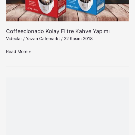
Coffeecionado Kolay Filtre Kahve Yapımı
Videolar
/ Yazan
Cafemarkt
/
22 Kasım 2018
Read More »
Unox
Bakertop
E605
Elektrikli
Pastane
Fırını