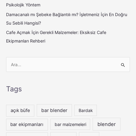
Psikolojik Yöntem
Damacanalı mı Şebeke Bağlantılı mı? İşletmeniz İçin En Doğru
Su Sebili Hangisi?
Cafe Açmak İçin Gerekli Malzemeler: Eksiksiz Cafe
Ekipmanları Rehberi
S
e
a
Tags
r
c
h
açık büfe
bar blender
Bardak
f
blender
bar ekipmanları
bar malzemeleri
o
r