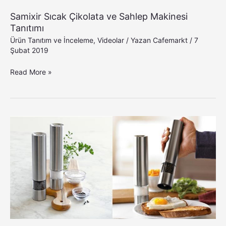
Samixir Sıcak Çikolata ve Sahlep Makinesi
Tanıtımı
Ürün Tanıtım ve İnceleme
,
Videolar
/ Yazan
Cafemarkt
/
7
Şubat 2019
Read More »
Peugeot
U-
Select
Tuz/Karabiber
Değirmeni
Tanıtım