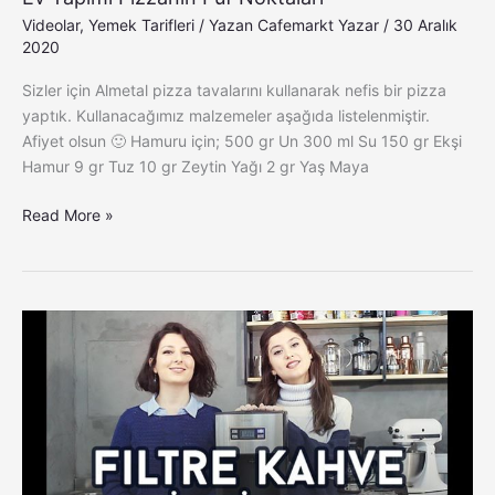
Videolar
,
Yemek Tarifleri
/ Yazan
Cafemarkt Yazar
/
30 Aralık
2020
Sizler için Almetal pizza tavalarını kullanarak nefis bir pizza
yaptık. Kullanacağımız malzemeler aşağıda listelenmiştir.
Afiyet olsun 🙂 Hamuru için; 500 gr Un 300 ml Su 150 gr Ekşi
Hamur 9 gr Tuz 10 gr Zeytin Yağı 2 gr Yaş Maya
Read More »
Konchero
CM4206
Filtre
Kahve
Makinesi