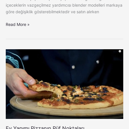
içeceklerin vazgeçilmez yardımcısı blender modelleri markaya
göre değişiklik gösterebilmektedir ve satın alırken
Read More »
Ev
Yapımı
Pizzanın
Püf
Noktaları
Ev Yapımı Pizzanın Püf Noktaları