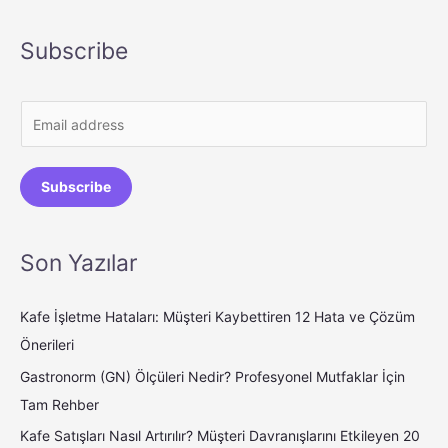
Subscribe
E
m
a
Subscribe
i
l
*
Son Yazılar
Kafe İşletme Hataları: Müşteri Kaybettiren 12 Hata ve Çözüm
Önerileri
Gastronorm (GN) Ölçüleri Nedir? Profesyonel Mutfaklar İçin
Tam Rehber
Kafe Satışları Nasıl Artırılır? Müşteri Davranışlarını Etkileyen 20