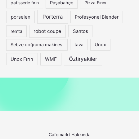
patisserie fırın
Paşabahçe
Pizza Fırını
Porterra
porselen
Profesyonel Blender
robot coupe
Santos
remta
Sebze doğrama makinesi
tava
Unox
Öztiryakiler
WMF
Unox Fırın
Cafemarkt Hakkında