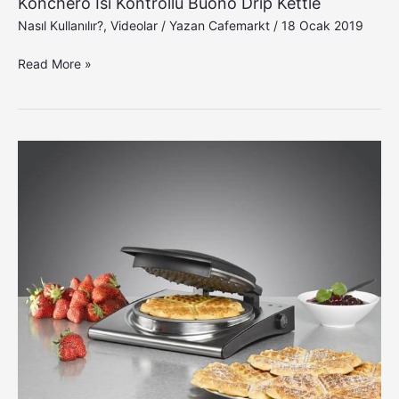
Konchero Isı Kontrollü Buono Drip Kettle
Nasıl Kullanılır?
,
Videolar
/ Yazan
Cafemarkt
/
18 Ocak 2019
Read More »
Rommelsbacher
Waffle
Makinesi