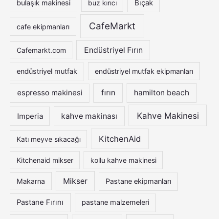
bulaşık makinesi
buz kırıcı
Bıçak
:
CafeMarkt
cafe ekipmanları
Endüstriyel Fırın
Cafemarkt.com
endüstriyel mutfak
endüstriyel mutfak ekipmanları
espresso makinesi
fırın
hamilton beach
Kahve Makinesi
Imperia
kahve makinası
KitchenAid
Katı meyve sıkacağı
Kitchenaid mikser
kollu kahve makinesi
Mikser
Makarna
Pastane ekipmanları
Pastane Fırını
pastane malzemeleri