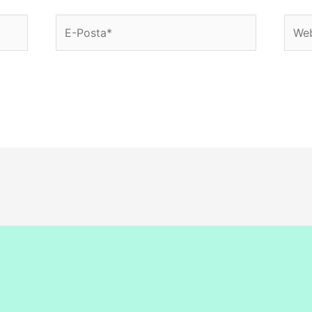
E-
Web
Posta*
sitesi