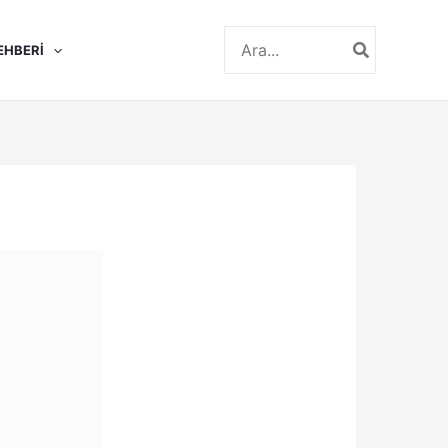
Search
EHBERI
for: