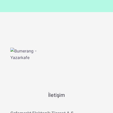
İletişim
Cafemarkt Elektonik Ticaret A.Ş.