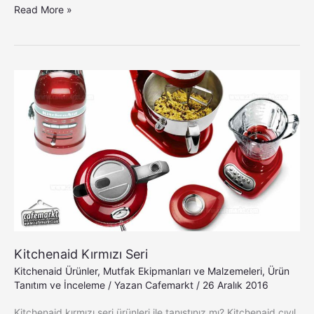
Read More »
Kitchenaid
Kırmızı
Seri
Kitchenaid Kırmızı Seri
Kitchenaid Ürünler
,
Mutfak Ekipmanları ve Malzemeleri
,
Ürün
Tanıtım ve İnceleme
/ Yazan
Cafemarkt
/
26 Aralık 2016
Kitchenaid kırmızı seri ürünleri ile tanıştınız mı? Kitchenaid cıvıl