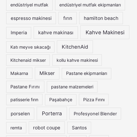
endüstriyel mutfak
endüstriyel mutfak ekipmanları
espresso makinesi
fırın
hamilton beach
Kahve Makinesi
Imperia
kahve makinası
KitchenAid
Katı meyve sıkacağı
Kitchenaid mikser
kollu kahve makinesi
Mikser
Makarna
Pastane ekipmanları
Pastane Fırını
pastane malzemeleri
patisserie fırın
Paşabahçe
Pizza Fırını
Porterra
porselen
Profesyonel Blender
robot coupe
Santos
remta