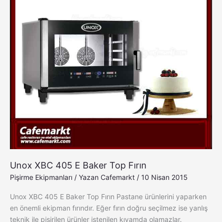
Top
Fırın
Unox XBC 405 E Baker Top Fırın
Pişirme Ekipmanları
/ Yazan
Cafemarkt
/
10 Nisan 2015
Unox XBC 405 E Baker Top Fırın Pastane ürünlerini yaparken
en önemli ekipman fırındır. Eğer fırın doğru seçilmez ise yanlış
teknik ile pişirilen ürünler istenilen kıvamda olamazlar.