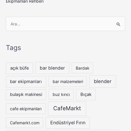
Ekipmanları Rehberi
S
e
a
Tags
r
c
h
açık büfe
bar blender
Bardak
f
blender
bar ekipmanları
bar malzemeleri
o
r
bulaşık makinesi
buz kırıcı
Bıçak
:
CafeMarkt
cafe ekipmanları
Endüstriyel Fırın
Cafemarkt.com