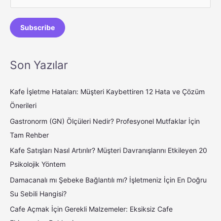
m
a
Subscribe
i
l
*
Son Yazılar
Kafe İşletme Hataları: Müşteri Kaybettiren 12 Hata ve Çözüm
Önerileri
Gastronorm (GN) Ölçüleri Nedir? Profesyonel Mutfaklar İçin
Tam Rehber
Kafe Satışları Nasıl Artırılır? Müşteri Davranışlarını Etkileyen 20
Psikolojik Yöntem
Damacanalı mı Şebeke Bağlantılı mı? İşletmeniz İçin En Doğru
Su Sebili Hangisi?
Cafe Açmak İçin Gerekli Malzemeler: Eksiksiz Cafe