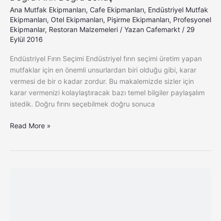
Ana Mutfak Ekipmanları
,
Cafe Ekipmanları
,
Endüstriyel Mutfak
Ekipmanları
,
Otel Ekipmanları
,
Pişirme Ekipmanları
,
Profesyonel
Ekipmanlar
,
Restoran Malzemeleri
/ Yazan
Cafemarkt
/
29
Eylül 2016
Endüstriyel Fırın Seçimi Endüstriyel fırın seçimi üretim yapan
mutfaklar için en önemli unsurlardan biri olduğu gibi, karar
vermesi de bir o kadar zordur. Bu makalemizde sizler için
karar vermenizi kolaylaştıracak bazı temel bilgiler paylaşalım
istedik. Doğru fırını seçebilmek doğru sonuca
Read More »
Unox
XBC
1005
E
Baker