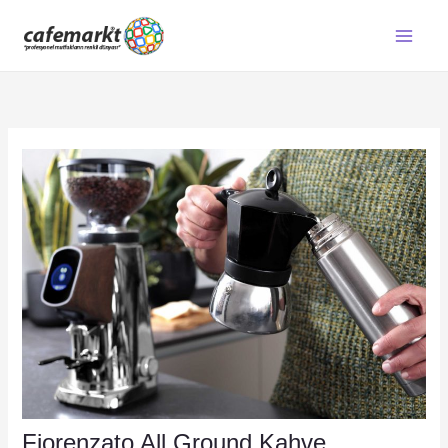
İçeriğe
atla
Fiorenzato All Ground Kahve