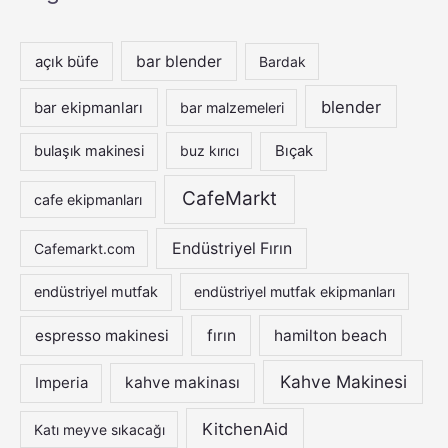
c
h
açık büfe
bar blender
Bardak
f
blender
bar ekipmanları
bar malzemeleri
o
r
bulaşık makinesi
buz kırıcı
Bıçak
:
CafeMarkt
cafe ekipmanları
Endüstriyel Fırın
Cafemarkt.com
endüstriyel mutfak
endüstriyel mutfak ekipmanları
espresso makinesi
fırın
hamilton beach
Kahve Makinesi
Imperia
kahve makinası
KitchenAid
Katı meyve sıkacağı