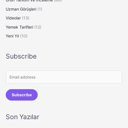
Uzman Görüşleri
(1)
Videolar
(13)
Yemek Tarifleri
(12)
Yeni Yıl
(10)
Subscribe
E
m
a
Subscribe
i
l
*
Son Yazılar