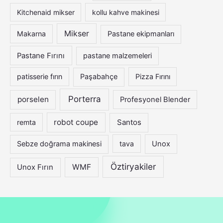
Kitchenaid mikser
kollu kahve makinesi
Mikser
Makarna
Pastane ekipmanları
Pastane Fırını
pastane malzemeleri
patisserie fırın
Paşabahçe
Pizza Fırını
Porterra
porselen
Profesyonel Blender
robot coupe
Santos
remta
Sebze doğrama makinesi
tava
Unox
Öztiryakiler
WMF
Unox Fırın