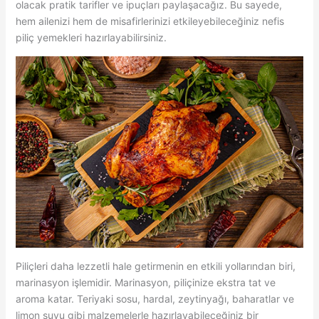
olacak pratik tarifler ve ipuçları paylaşacağız. Bu sayede,
hem ailenizi hem de misafirlerinizi etkileyebileceğiniz nefis
piliç yemekleri hazırlayabilirsiniz.
Piliçleri daha lezzetli hale getirmenin en etkili yollarından biri,
marinasyon işlemidir. Marinasyon, piliçinize ekstra tat ve
aroma katar. Teriyaki sosu, hardal, zeytinyağı, baharatlar ve
limon suyu gibi malzemelerle hazırlayabileceğiniz bir