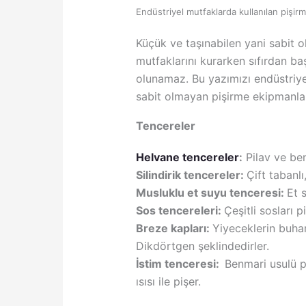
Endüstriyel mutfaklarda kullanılan pişirme
Küçük ve taşınabilen yani sabit o
mutfaklarını kurarken sıfırdan 
olunamaz. Bu yazımızı endüstriye
sabit olmayan pişirme ekipmanlar
Tencereler
Helvane tencereler
:
Pilav ve ben
Silindirik tencereler:
Çift tabanlı
Musluklu et suyu tenceresi:
Et 
Sos tencereleri:
Çeşitli sosları p
Breze kapları:
Yiyeceklerin buhar
Dikdörtgen şeklindedirler.
İstim tenceresi:
Benmari usulü pi
ısısı ile pişer.