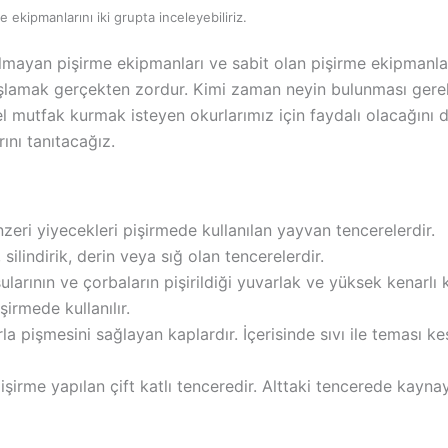
 ekipmanlarını iki grupta inceleyebiliriz.
lmayan pişirme ekipmanları ve sabit olan pişirme ekipmanları
başlamak gerçekten zordur. Kimi zaman neyin bulunması ger
l mutfak kurmak isteyen okurlarımız için faydalı olacağını 
ını tanıtacağız.
zeri yiyecekleri pişirmede kullanılan yayvan tencerelerdir.
, silindirik, derin veya sığ olan tencerelerdir.
sularının ve çorbaların pişirildiği yuvarlak ve yüksek kenarlı k
işirmede kullanılır.
la pişmesini sağlayan kaplardır. İçerisinde sıvı ile teması ke
şirme yapılan çift katlı tenceredir. Alttaki tencerede kayna