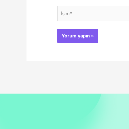
İsim*