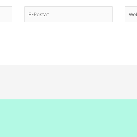
E-
Web
Posta*
sitesi