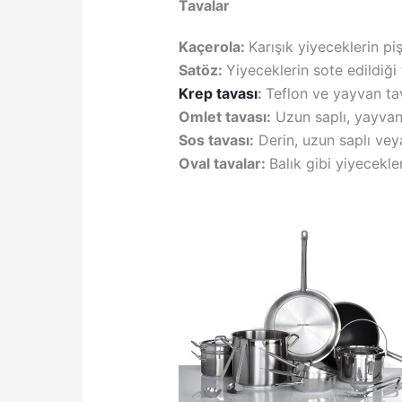
Tavalar
Kaçerola:
Karışık yiyeceklerin pişi
Satöz:
Yiyeceklerin sote edildiği 
Krep tavası
:
Teflon ve yayvan tav
Omlet tavası:
Uzun saplı, yayvan 
Sos tavası:
Derin, uzun saplı veya
Oval tavalar:
Balık gibi yiyecekle