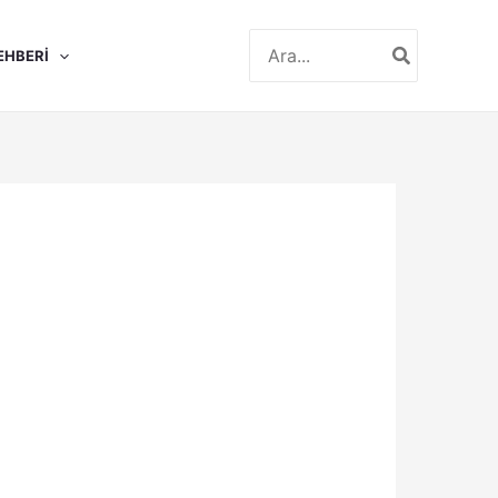
Search
EHBERI
for: