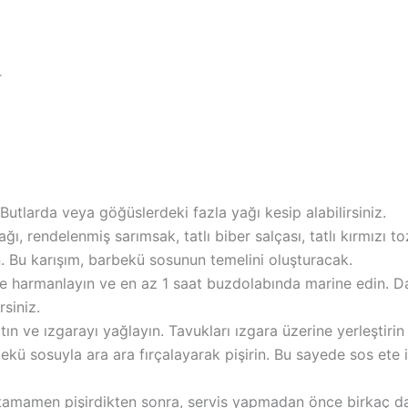
r
 Butlarda veya göğüslerdeki fazla yağı kesip alabilirsiniz.
ğı, rendelenmiş sarımsak, tatlı biber salçası, tatlı kırmızı to
ın. Bu karışım, barbekü sosunun temelini oluşturacak.
yice harmanlayın ve en az 1 saat buzdolabında marine edin. 
rsiniz.
ın ve ızgarayı yağlayın. Tavukları ızgara üzerine yerleştirin 
rbekü sosuyla ara ara fırçalayarak pişirin. Bu sayede sos ete
 tamamen pişirdikten sonra, servis yapmadan önce birkaç da