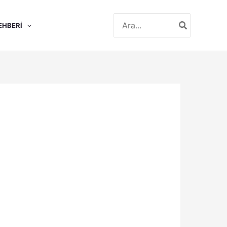
Search
EHBERI
for: