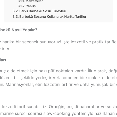
Malzemeler
Yapılışı
Farklı Barbekü Sosu Türevleri
Barbekü Sosunu Kullanarak Harika Tarifler
arbekü Nasıl Yapılır?
arika bir seçenek sunuyoruz! İşte lezzetli ve pratik tarifl
irler:
arı
uç elde etmek için bazı püf noktaları vardır. İlk olarak, do
üzenli bir şekilde yerleştirerek homojen bir sıcaklık elde et
ın. Marinasyonlar, etin lezzetini artırır ve daha yumuşak bir
 lezzetli tarif sunabiliriz. Örneğin, çeşitli baharatlar ve sosl
a marine süreci sonrası slow-cooking yöntemiyle hazırlanan d