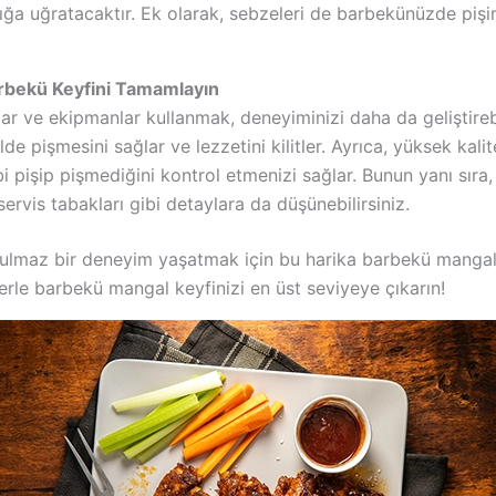
ğa uğratacaktır. Ek olarak, sebzeleri de barbekünüzde pişireb
rbekü Keyfini Tamamlayın
r ve ekipmanlar kullanmak, deneyiminizi daha da geliştireb
de pişmesini sağlar ve lezzetini kilitler. Ayrıca, yüksek kali
ibi pişip pişmediğini kontrol etmenizi sağlar. Bunun yanı sır
ervis tabakları gibi detaylara da düşünebilirsiniz.
ulmaz bir deneyim yaşatmak için bu harika barbekü mangal tar
iflerle barbekü mangal keyfinizi en üst seviyeye çıkarın!