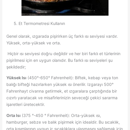
Et Termometresi Kullanın
Genel olarak, ızgarada pişirirken üç farklı ısı seviyesi vardır.
Yüksek, orta-yüksek ve orta.
Hiçbir ısı seviyesi doğru değildir ve her biri farklı et türlerinin
pişirilmesi için en uygun olanıdır. Bu farklı ısı seviyeleri şu
şekildedir;
Yüksek Isı
(450°-650° Fahrenheit): Biftek, kebap veya ton
balığı bifteği hazırlarken yüksek ısı önerilir. Izgarayı 500°
Fahrenhayt civarına getirmek, et ızgaralara çarptığında bir
cızırtı yaratacak ve misafirlerinizin seveceği çekici sararma
işaretleri üretecektir.
Orta Isı
(375 °-450 ° Fahrenheit): Orta-yüksek ısı,
hamburger, sebze ve balık pişirmek için idealdir. Bu sıcaklık,
orta kısımlarının uygun iç sıcaklıklara ulaşmasını sağlamak için