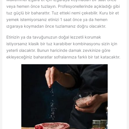
veya hemen önce tuzlayın. Profesyonellerinde açıkladığı gibi
tuz güçlü bir baharattır. Tuz etteki nemi çekebilir. Kuru bir et
yemek istemiyorsanız etinizi 1 saat önce ya da hemen
ızgaraya koymadan önce tuzlamanız doğru olacaktır.
Etinizin ya da tavuğunuzun doğal lezzetli korumak
istiyorsanız klasik bir tuz karabiber kombinasyonu sizin için
yeterli olacaktır. Bunun haricinde damak zevkinize göre
ekleyeceğiniz baharatlar sofralarınıza farklı bir tat katacaktır.