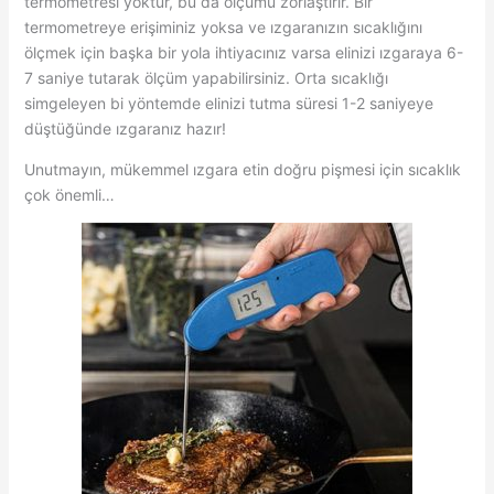
termometresi yoktur, bu da ölçümü zorlaştırır. Bir
termometreye erişiminiz yoksa ve ızgaranızın sıcaklığını
ölçmek için başka bir yola ihtiyacınız varsa elinizi ızgaraya 6-
7 saniye tutarak ölçüm yapabilirsiniz. Orta sıcaklığı
simgeleyen bi yöntemde elinizi tutma süresi 1-2 saniyeye
düştüğünde ızgaranız hazır!
Unutmayın, mükemmel ızgara etin doğru pişmesi için sıcaklık
çok önemli…