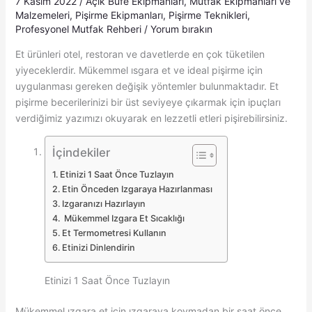
7 Kasım 2022
/
Açık Büfe Ekipmanları
,
Mutfak Ekipmanları ve
Malzemeleri
,
Pişirme Ekipmanları
,
Pişirme Teknikleri
,
Profesyonel Mutfak Rehberi
/
Yorum bırakın
Et ürünleri otel, restoran ve davetlerde en çok tüketilen
yiyeceklerdir. Mükemmel ısgara et ve ideal pişirme için
uygulanması gereken değişik yöntemler bulunmaktadır. Et
pişirme becerilerinizi bir üst seviyeye çıkarmak için ipuçları
verdiğimiz yazımızı okuyarak en lezzetli etleri pişirebilirsiniz.
İçindekiler
Etinizi 1 Saat Önce Tuzlayın
Etin Önceden Izgaraya Hazırlanması
Izgaranızı Hazırlayın
Mükemmel Izgara Et Sıcaklığı
Et Termometresi Kullanın
Etinizi Dinlendirin
Etinizi 1 Saat Önce Tuzlayın
Mükemmel ızgara et için ızgaraya koymadan bir saat önce