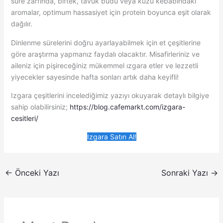
süre zarfında, biftek, tavuk budu veya kuzu kebabındaki
aromalar, optimum hassasiyet için protein boyunca eşit olarak
dağılır.
Dinlenme sürelerini doğru ayarlayabilmek için et çeşitlerine
göre araştırma yapmanız faydalı olacaktır. Misafirleriniz ve
aileniz için pişireceğiniz mükemmel ızgara etler ve lezzetli
yiyecekler sayesinde hafta sonları artık daha keyifli!
Izgara çeşitlerini incelediğimiz yazıyı okuyarak detaylı bilgiye
sahip olabilirsiniz;
https://blog.cafemarkt.com/izgara-
cesitleri/
Izgara Satın Al!
←
Önceki Yazı
Sonraki Yazı
→