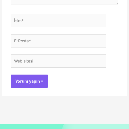
İsim*
E-
Posta*
Web
sitesi