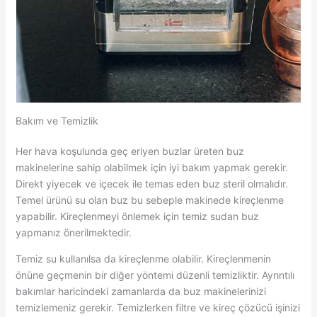
Bakım ve Temizlik
Her hava koşulunda geç eriyen buzlar üreten buz
makinelerine sahip olabilmek için iyi bakım yapmak gerekir.
Direkt yiyecek ve içecek ile temas eden buz steril olmalıdır.
Temel ürünü su olan buz bu sebeple makinede kireçlenme
yapabilir. Kireçlenmeyi önlemek için temiz sudan buz
yapmanız önerilmektedir.
Temiz su kullanılsa da kireçlenme olabilir. Kireçlenmenin
önüne geçmenin bir diğer yöntemi düzenli temizliktir. Ayrıntılı
bakımlar haricindeki zamanlarda da buz makinelerinizi
temizlemeniz gerekir. Temizlerken filtre ve kireç çözücü işinizi