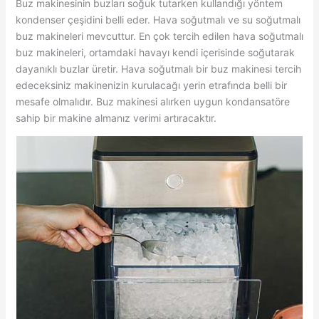
Buz makinesinin buzları soğuk tutarken kullandığı yöntem
kondenser çeşidini belli eder. Hava soğutmalı ve su soğutmalı
buz makineleri mevcuttur. En çok tercih edilen hava soğutmalı
buz makineleri, ortamdaki havayı kendi içerisinde soğutarak
dayanıklı buzlar üretir. Hava soğutmalı bir buz makinesi tercih
edeceksiniz makinenizin kurulacağı yerin etrafında belli bir
mesafe olmalıdır. Buz makinesi alırken uygun kondansatöre
sahip bir makine almanız verimi artıracaktır.