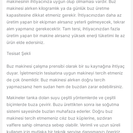
makinesinin ihtiyacınıza uygun olup olmaması vardır. Buz
makinesi alırken kilogramlık ya da günlük buz üretme
kapasitesine dikkat etmeniz gerekir. İhtiyacınızdan daha az
üretim yapan bir ekipman alırsanız yeterli gelmeyecek, tekrar
alım yapmanız gerekecektir. Tam tersi, ihtiyacınızdan fazla
üretim yapan bir makine alırsanız yüksek enerji tüketimi ile az
ürün elde edersiniz.
Tesisat Şekli
Buz makinesi çalışma prensibi olarak bir su kaynağına ihtiyaç
duyar. İşletmenizin tesisatına uygun makineyi tercih etmeniz
de çok önemlidir. Buz makinesi alırken doğru tercih
yapmazsanız hem sudan hem de buzdan zarar edebilirsiniz.
Makineler tanka dolan suyu çeşitli yöntemlerde ve çeşitli
biçimlerde buza çevirir. Buzu ürettikten sonra ise soğutma
sistemi sayesinde buzları muhafaza ederler. Doğru buz
makinesi tercih etmemeniz cılız buz küplerine, sızdıran
valflere sahip olmanıza sebep olabilir. Verimli ve uzun süreli
kullanım için mutlaka bir teknik servise danışmanızı öneririz.