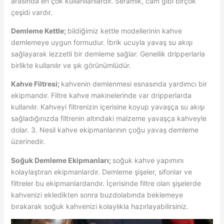
arasında en çok kullanılanlardır. Seramik, cam gibi birçok
çeşidi vardır.
Demleme Kettle;
bildiğimiz kettle modellerinin kahve
demlemeye uygun formudur. İbrik ucuyla yavaş su akışı
sağlayarak lezzetli bir demleme sağlar. Genellik dripperlarla
birlikte kullanılır ve şık görünümlüdür.
Kahve Filtresi;
kahvenin demlenmesi esnasında yardımcı bir
ekipmandır. Filtre kahve makinelerinde var dripperlarda
kullanılır. Kahveyi filtrenizin içerisine koyup yavaşça su akışı
sağladığınızda filtrenin altındaki malzeme yavaşça kahveyle
dolar. 3. Nesil kahve ekipmanlarının çoğu yavaş demleme
üzerinedir.
Soğuk Demleme Ekipmanları;
soğuk kahve yapımını
kolaylaştıran ekipmanlardır. Demleme şişeler, sifonlar ve
filtreler bu ekipmanlardandır. İçerisinde filtre olan şişelerde
kahvenizi ekledikten sonra buzdolabında beklemeye
bırakarak soğuk kahvenizi kolaylıkla hazırlayabilirsiniz.