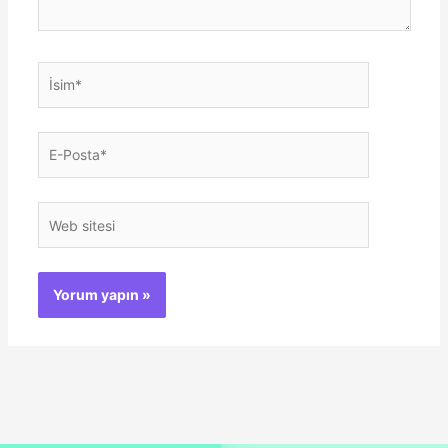
İsim*
E-
Posta*
Web
sitesi