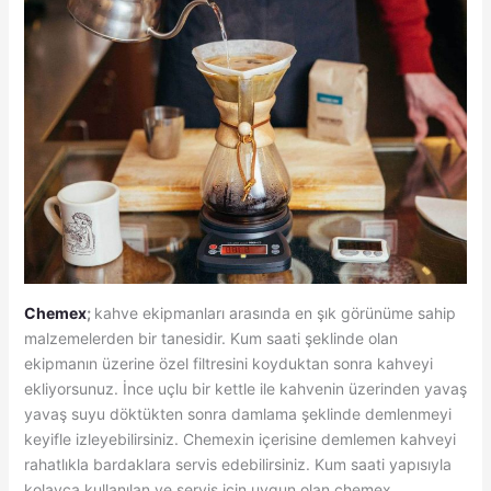
Chemex
;
kahve ekipmanları arasında en şık görünüme sahip
malzemelerden bir tanesidir. Kum saati şeklinde olan
ekipmanın üzerine özel filtresini koyduktan sonra kahveyi
ekliyorsunuz. İnce uçlu bir kettle ile kahvenin üzerinden yavaş
yavaş suyu döktükten sonra damlama şeklinde demlenmeyi
keyifle izleyebilirsiniz. Chemexin içerisine demlemen kahveyi
rahatlıkla bardaklara servis edebilirsiniz. Kum saati yapısıyla
kolayca kullanılan ve servis için uygun olan chemex