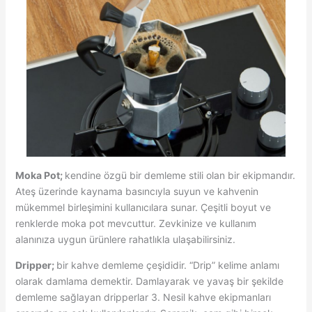
Moka Pot;
kendine özgü bir demleme stili olan bir ekipmandır.
Ateş üzerinde kaynama basıncıyla suyun ve kahvenin
mükemmel birleşimini kullanıcılara sunar. Çeşitli boyut ve
renklerde moka pot mevcuttur. Zevkinize ve kullanım
alanınıza uygun ürünlere rahatlıkla ulaşabilirsiniz.
Dripper;
bir kahve demleme çeşididir. “Drip” kelime anlamı
olarak damlama demektir. Damlayarak ve yavaş bir şekilde
demleme sağlayan dripperlar 3. Nesil kahve ekipmanları