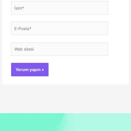
İsim*
E-
Posta*
Web
sitesi