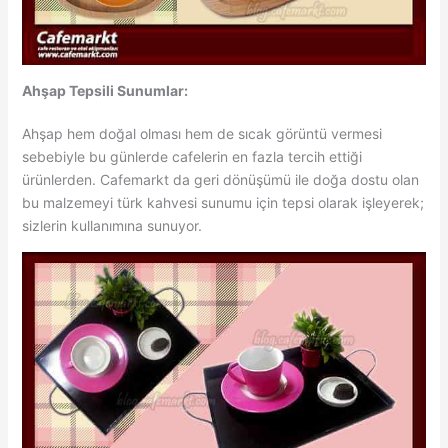
Ahşap Tepsili Sunumlar:
Ahşap hem doğal olması hem de sıcak görüntü vermesi
sebebiyle bu günlerde cafelerin en fazla tercih ettiği
ürünlerden. Cafemarkt da geri dönüşümü ile doğa dostu olan
bu malzemeyi türk kahvesi sunumu için tepsi olarak işleyerek;
sizlerin kullanımına sunuyor.