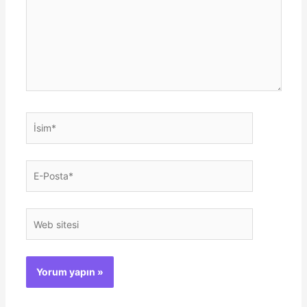
İsim*
E-
Posta*
Web
sitesi