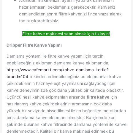
Ardından makinenizin ayarını yaparak kahvenizin
hazırlanmasını beklemeniz gerekecektir. Kahveniz
demlendikten sonra filtre kahvenizi fincanınıza alarak
tadını çıkarabilirsiniz.
Filtre kahve makinesi satın almak için tıklayın!
Dripper Filtre Kahve Yapımı
Damlama yöntemi ile filtre kahve yapımı
için tercih
edebileceğiniz ekipman damlama kahve ekipmanıdır.
https://www.cafemarkt.com/kahve-damlama-kettle?
brand=104
linkinden edinebileceğiniz bu ekipmanlar kahve
çekirdeklerinin hazneye eşit yayılmasını sağlayacağı için
kahve deneyiminizde çok daha yüksek bir kalitede olacaktır.
Üçüncü nesil kahve ekipmanları arasında
filtre kahve
için
hazırlanmış kahve çekirdeklerinin aromasının çok daha
yüksek bir seviyede hissedilmesi ile en beğenilen metotlardan
birisi damlama kahve ekipmanı olmuştur. Bu işlemde koni
şeklinde bulunan kahve filtresinde damlama yöntemi ile kahve
demlenmektedir. Kaliteli bir kahve makinesi edinmek bu