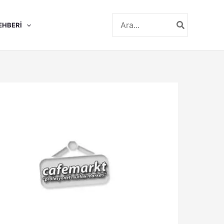
Search
EHBERI
for: