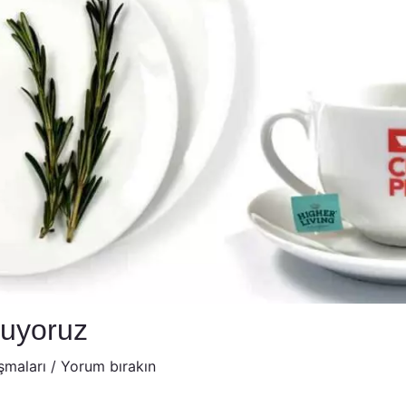
luyoruz
şmaları
/
Yorum bırakın