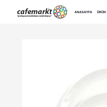
İçeriğe
atla
ANASAYFA
ÜRÜN 