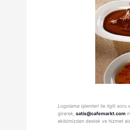
Logolama işlemleri
ile ilgili soru
girerek,
satis@cafemarkt.com
m
ekibimizden destek ve hizmet alab