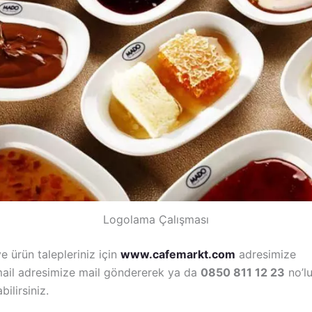
Logolama Çalışması
 ve ürün talepleriniz için
www.cafemarkt.com
adresimize
ail adresimize mail göndererek ya da
0850 811 12 23
no’lu
ilirsiniz.