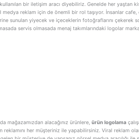
nılan bir iletişim aracı diyebiliriz. Genelde her yaştan kişi
 medya reklam için de önemli bir rol taşıyor. İnsanlar cafe, 
lerine sunulan yiyecek ve içeceklerin fotoğraflarını çekerek
masada servis olmasada menaj takımlarındaki logolar markanız
 da mağazamızdan alacağınız ürünlere,
ürün logolama
çalış
 reklamını her müşteriniz ile yapabilirsiniz. Viral reklam ol
 gelen bir müşteriye de yapsanız görsel medya aracılığı ile s