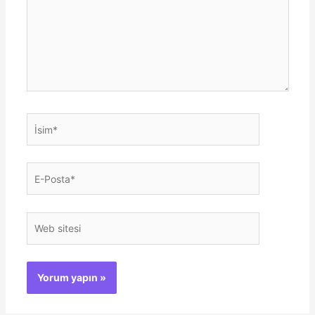
İsim*
E-
Posta*
Web
sitesi