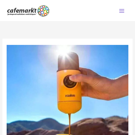
İçeriğe
atla