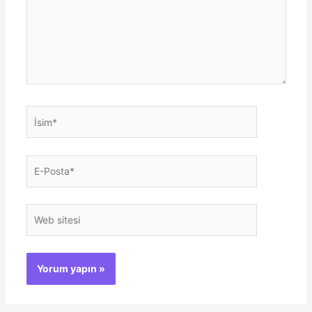
İsim*
E-
Posta*
Web
sitesi