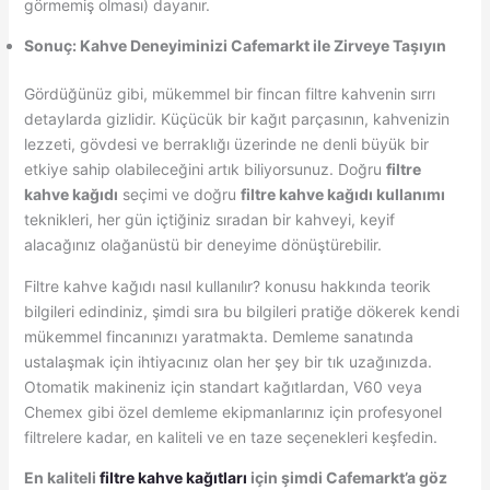
görmemiş olması) dayanır.
Sonuç: Kahve Deneyiminizi Cafemarkt ile Zirveye Taşıyın
Gördüğünüz gibi, mükemmel bir fincan filtre kahvenin sırrı
detaylarda gizlidir. Küçücük bir kağıt parçasının, kahvenizin
lezzeti, gövdesi ve berraklığı üzerinde ne denli büyük bir
etkiye sahip olabileceğini artık biliyorsunuz. Doğru
filtre
kahve kağıdı
seçimi ve doğru
filtre kahve kağıdı kullanımı
teknikleri, her gün içtiğiniz sıradan bir kahveyi, keyif
alacağınız olağanüstü bir deneyime dönüştürebilir.
Filtre kahve kağıdı nasıl kullanılır? konusu hakkında teorik
bilgileri edindiniz, şimdi sıra bu bilgileri pratiğe dökerek kendi
mükemmel fincanınızı yaratmakta. Demleme sanatında
ustalaşmak için ihtiyacınız olan her şey bir tık uzağınızda.
Otomatik makineniz için standart kağıtlardan, V60 veya
Chemex gibi özel demleme ekipmanlarınız için profesyonel
filtrelere kadar, en kaliteli ve en taze seçenekleri keşfedin.
En kaliteli
filtre kahve kağıtları
için şimdi Cafemarkt’a göz