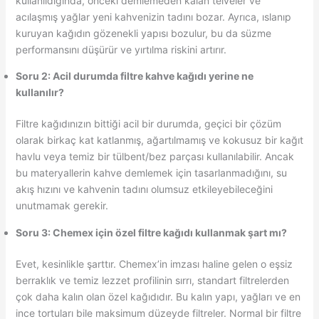
kullanıldığında, önceki demlemeden kalan telveler ve
acılaşmış yağlar yeni kahvenizin tadını bozar. Ayrıca, ıslanıp
kuruyan kağıdın gözenekli yapısı bozulur, bu da süzme
performansını düşürür ve yırtılma riskini artırır.
Soru 2: Acil durumda filtre kahve kağıdı yerine ne
kullanılır?
Filtre kağıdınızın bittiği acil bir durumda, geçici bir çözüm
olarak birkaç kat katlanmış, ağartılmamış ve kokusuz bir kağıt
havlu veya temiz bir tülbent/bez parçası kullanılabilir. Ancak
bu materyallerin kahve demlemek için tasarlanmadığını, su
akış hızını ve kahvenin tadını olumsuz etkileyebileceğini
unutmamak gerekir.
Soru 3: Chemex için özel filtre kağıdı kullanmak şart mı?
Evet, kesinlikle şarttır. Chemex’in imzası haline gelen o eşsiz
berraklık ve temiz lezzet profilinin sırrı, standart filtrelerden
çok daha kalın olan özel kağıdıdır. Bu kalın yapı, yağları ve en
ince tortuları bile maksimum düzeyde filtreler. Normal bir filtre