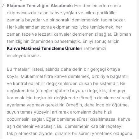
Ekipman Temizliğini Aksatmak:
Her demlemeden sonra
ekipmanınızda kalan kahve yağları ve mikro partiküller
zamanla bayatlar ve bir sonraki demlemenizin tadını bozar.
Her kullanımdan sonra ekipmanınızı iyice temizlemek, her
zaman taze ve lezzetli kahveler demlemenizi sağlar. Ekipman
temizliğinin öneminden bahsetmiştik. En iyi sonuçlar için
Kahve Makinesi Temizleme Ürünleri
rehberimizi
inceleyebilirsiniz.
Bu “hatalar” listesi, aslında daha derin bir gerçeği ortaya
koyar: Mükemmel filtre kahve demlemek, birbiriyle bağlantılı
ve kontrol edilebilir değişkenlerden oluşan bir sistemdir. Bir
değişkendeki (örneğin öğütme boyutu) değişiklik, dengeyi
korumak için başka bir değişkende (örneğin demleme süresi)
ayarlama yapmayı gerektirir. Örneğin, daha ince bir öğütme,
suyun temas yüzeyini artırarak aromaların daha hızlı
çözülmesini sağlar. Eğer demleme süresi kısaltılmazsa, kahve
aşırı demlenir ve acılaşır. Bu, demlemenin katı bir reçeteyi
takip etmekten ziyade, dinamik bir süreci yönetmek olduğunu