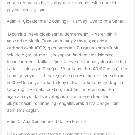
vurarak veya nazikçe sallayarak kahvenin eşit bir şekilde
yayılmasını sağlayın.
Adım 4: Çiçeklenme (Blooming) – Kahveyi Uyandırma Sanatı
“Blooming” veya çiçeklenme, demlemenin ilk ve en sihirli
anlarından biridir. Taze kavrulmuş kahve, içerisinde
karbondioksit (CO2​) gazı barındırır. Bu gazın kontrollü bir
şekilde dışarı atılması için yapılan ön demleme işlemine
blooming denir. Kullandığınız kahve miktarının yaklaşık iki katı
kadar sıcak suyu (örneğin, 20 gr kahve için 40-50 ml su), tüm
kahve yüzeyini ıslatacak şekilde dairesel hareketlerle dökün
ve 30-45 saniye kadar bekleyin. Bu sırada kahve yatağının
kabardığını ve baloncuklar çıkardığını göreceksiniz. Bu
aşama, suyun kahve yatağında istenmeyen kanallar
oluşturmasını (channeling) engelleyerek daha dengeli bir
demleme sağlar.
Adım 5: Ana Demleme – Sabır ve Kontrol
Çiçeklenme aşaması tamamlandıktan sonra, kalan suyu