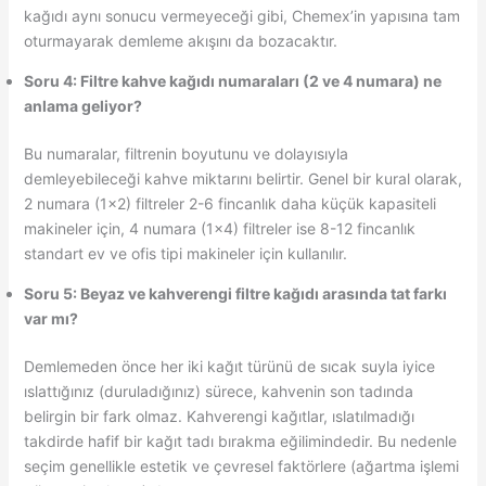
kağıdı aynı sonucu vermeyeceği gibi, Chemex’in yapısına tam
oturmayarak demleme akışını da bozacaktır.
Soru 4: Filtre kahve kağıdı numaraları (2 ve 4 numara) ne
anlama geliyor?
Bu numaralar, filtrenin boyutunu ve dolayısıyla
demleyebileceği kahve miktarını belirtir. Genel bir kural olarak,
2 numara (1×2) filtreler 2-6 fincanlık daha küçük kapasiteli
makineler için, 4 numara (1×4) filtreler ise 8-12 fincanlık
standart ev ve ofis tipi makineler için kullanılır.
Soru 5: Beyaz ve kahverengi filtre kağıdı arasında tat farkı
var mı?
Demlemeden önce her iki kağıt türünü de sıcak suyla iyice
ıslattığınız (duruladığınız) sürece, kahvenin son tadında
belirgin bir fark olmaz. Kahverengi kağıtlar, ıslatılmadığı
takdirde hafif bir kağıt tadı bırakma eğilimindedir. Bu nedenle
seçim genellikle estetik ve çevresel faktörlere (ağartma işlemi