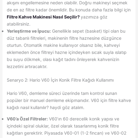
akışını engellemesine neden olabilir. Doğru makineyi seçmek
de en az filtre kadar önemlidir. Bu konuda daha fazla bilgi için
Filtre Kahve Makinesi Nasıl Seçilir?
yazımıza göz
atabilirsiniz.
Yerleştirme ve İpucu:
Genellikle sepet (basket) tipi olan bu
düz tabanlı filtreleri, makinenin filtre haznesine düzgünce
oturtun. Otomatik makine kullanıyor olsanız bile, kahveyi
eklemeden önce filtreyi hazne içindeyken sıcak suyla ıslatıp
bu suyu dökmek, olası kağıt tadını önleyerek kahvenizin
lezzetini artıracaktır.
Senaryo 2: Hario V60 İçin Konik Filtre Kağıdı Kullanımı
Hario V60, demleme süreci üzerinde tam kontrol sunan
popüler bir manuel demleme ekipmanıdır. V60 için filtre kahve
kağıdı nasıl kullanılır? haydi göz atalım.
V60’a Özel Filtreler:
V60’ın 60 derecelik konik yapısı ve
içindeki spiral oluklar, özel olarak tasarlanmış konik filtre
kağıtları gerektirir. Piyasada V60-01 (1-2 fincan) ve V60-02