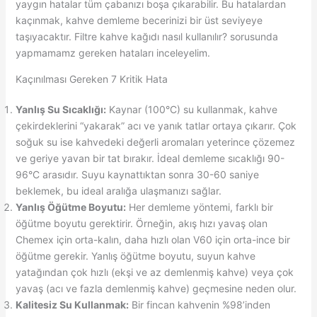
yaygın hatalar tüm çabanızı boşa çıkarabilir. Bu hatalardan
kaçınmak, kahve demleme becerinizi bir üst seviyeye
taşıyacaktır. Filtre kahve kağıdı nasıl kullanılır? sorusunda
yapmamamz gereken hataları inceleyelim.
Kaçınılması Gereken 7 Kritik Hata
Yanlış Su Sıcaklığı:
Kaynar (100°C) su kullanmak, kahve
çekirdeklerini “yakarak” acı ve yanık tatlar ortaya çıkarır. Çok
soğuk su ise kahvedeki değerli aromaları yeterince çözemez
ve geriye yavan bir tat bırakır. İdeal demleme sıcaklığı 90-
96°C arasıdır. Suyu kaynattıktan sonra 30-60 saniye
beklemek, bu ideal aralığa ulaşmanızı sağlar.
Yanlış Öğütme Boyutu:
Her demleme yöntemi, farklı bir
öğütme boyutu gerektirir. Örneğin, akış hızı yavaş olan
Chemex için orta-kalın, daha hızlı olan V60 için orta-ince bir
öğütme gerekir. Yanlış öğütme boyutu, suyun kahve
yatağından çok hızlı (ekşi ve az demlenmiş kahve) veya çok
yavaş (acı ve fazla demlenmiş kahve) geçmesine neden olur.
Kalitesiz Su Kullanmak:
Bir fincan kahvenin %98’inden