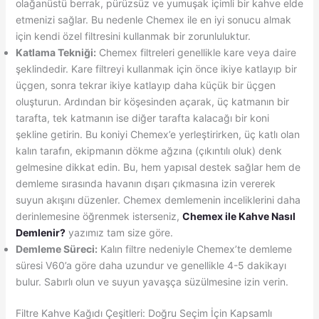
olağanüstü berrak, pürüzsüz ve yumuşak içimli bir kahve elde
etmenizi sağlar. Bu nedenle Chemex ile en iyi sonucu almak
için kendi özel filtresini kullanmak bir zorunluluktur.
Katlama Tekniği:
Chemex filtreleri genellikle kare veya daire
şeklindedir. Kare filtreyi kullanmak için önce ikiye katlayıp bir
üçgen, sonra tekrar ikiye katlayıp daha küçük bir üçgen
oluşturun. Ardından bir köşesinden açarak, üç katmanın bir
tarafta, tek katmanın ise diğer tarafta kalacağı bir koni
şekline getirin. Bu koniyi Chemex’e yerleştirirken, üç katlı olan
kalın tarafın, ekipmanın dökme ağzına (çıkıntılı oluk) denk
gelmesine dikkat edin. Bu, hem yapısal destek sağlar hem de
demleme sırasında havanın dışarı çıkmasına izin vererek
suyun akışını düzenler. Chemex demlemenin inceliklerini daha
derinlemesine öğrenmek isterseniz,
Chemex ile Kahve Nasıl
Demlenir?
yazımız tam size göre.
Demleme Süreci:
Kalın filtre nedeniyle Chemex’te demleme
süresi V60’a göre daha uzundur ve genellikle 4-5 dakikayı
bulur. Sabırlı olun ve suyun yavaşça süzülmesine izin verin.
Filtre Kahve Kağıdı Çeşitleri: Doğru Seçim İçin Kapsamlı