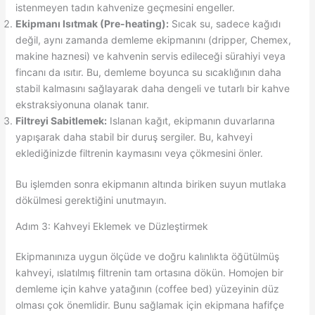
istenmeyen tadın kahvenize geçmesini engeller.
Ekipmanı Isıtmak (Pre-heating):
Sıcak su, sadece kağıdı
değil, aynı zamanda demleme ekipmanını (dripper, Chemex,
makine haznesi) ve kahvenin servis edileceği sürahiyi veya
fincanı da ısıtır. Bu, demleme boyunca su sıcaklığının daha
stabil kalmasını sağlayarak daha dengeli ve tutarlı bir kahve
ekstraksiyonuna olanak tanır.
Filtreyi Sabitlemek:
Islanan kağıt, ekipmanın duvarlarına
yapışarak daha stabil bir duruş sergiler. Bu, kahveyi
eklediğinizde filtrenin kaymasını veya çökmesini önler.
Bu işlemden sonra ekipmanın altında biriken suyun mutlaka
dökülmesi gerektiğini unutmayın.
Adım 3: Kahveyi Eklemek ve Düzleştirmek
Ekipmanınıza uygun ölçüde ve doğru kalınlıkta öğütülmüş
kahveyi, ıslatılmış filtrenin tam ortasına dökün. Homojen bir
demleme için kahve yatağının (coffee bed) yüzeyinin düz
olması çok önemlidir. Bunu sağlamak için ekipmana hafifçe