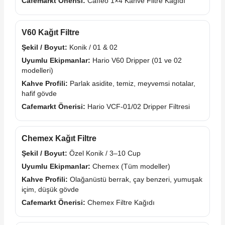
Cafemarkt Önerisi:
Caffeo 1×4 Kahve Filtre Kağıdı
V60 Kağıt Filtre
Şekil / Boyut:
Konik / 01 & 02
Uyumlu Ekipmanlar:
Hario V60 Dripper (01 ve 02
modelleri)
Kahve Profili:
Parlak asidite, temiz, meyvemsi notalar,
hafif gövde
Cafemarkt Önerisi:
Hario VCF-01/02 Dripper Filtresi
Chemex Kağıt Filtre
Şekil / Boyut:
Özel Konik / 3–10 Cup
Uyumlu Ekipmanlar:
Chemex (Tüm modeller)
Kahve Profili:
Olağanüstü berrak, çay benzeri, yumuşak
içim, düşük gövde
Cafemarkt Önerisi:
Chemex Filtre Kağıdı