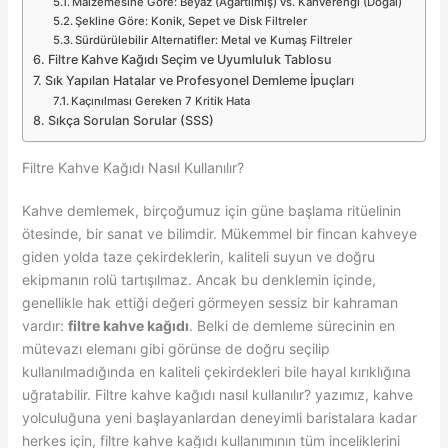
Malzemesine Göre: Beyaz (Ağartılmış) vs. Kahverengi (Doğal)
Şekline Göre: Konik, Sepet ve Disk Filtreler
Sürdürülebilir Alternatifler: Metal ve Kumaş Filtreler
Filtre Kahve Kağıdı Seçim ve Uyumluluk Tablosu
Sık Yapılan Hatalar ve Profesyonel Demleme İpuçları
Kaçınılması Gereken 7 Kritik Hata
Sıkça Sorulan Sorular (SSS)
Filtre Kahve Kağıdı Nasıl Kullanılır?
Kahve demlemek, birçoğumuz için güne başlama ritüelinin
ötesinde, bir sanat ve bilimdir. Mükemmel bir fincan kahveye
giden yolda taze çekirdeklerin, kaliteli suyun ve doğru
ekipmanın rolü tartışılmaz. Ancak bu denklemin içinde,
genellikle hak ettiği değeri görmeyen sessiz bir kahraman
vardır:
filtre kahve kağıdı
. Belki de demleme sürecinin en
mütevazı elemanı gibi görünse de doğru seçilip
kullanılmadığında en kaliteli çekirdekleri bile hayal kırıklığına
uğratabilir. Filtre kahve kağıdı nasıl kullanılır? yazımız, kahve
yolculuğuna yeni başlayanlardan deneyimli baristalara kadar
herkes için, filtre kahve kağıdı kullanımının tüm inceliklerini