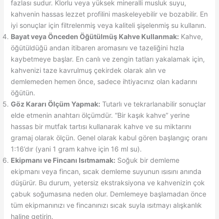
fazlası sudur. Klorlu veya yüksek mineralli musluk suyu,
kahvenin hassas lezzet profilini maskeleyebilir ve bozabilir. En
iyi sonuçlar için filtrelenmiş veya kaliteli şişelenmiş su kullanın.
Bayat veya Önceden Öğütülmüş Kahve Kullanmak:
Kahve,
öğütüldüğü andan itibaren aromasını ve tazeliğini hızla
kaybetmeye başlar. En canlı ve zengin tatları yakalamak için,
kahvenizi taze kavrulmuş çekirdek olarak alın ve
demlemeden hemen önce, sadece ihtiyacınız olan kadarını
öğütün.
Göz Kararı Ölçüm Yapmak:
Tutarlı ve tekrarlanabilir sonuçlar
elde etmenin anahtarı ölçümdür. “Bir kaşık kahve” yerine
hassas bir mutfak tartısı kullanarak kahve ve su miktarını
gramaj olarak ölçün. Genel olarak kabul gören başlangıç oranı
1:16’dır (yani 1 gram kahve için 16 ml su).
Ekipmanı ve Fincanı Isıtmamak:
Soğuk bir demleme
ekipmanı veya fincan, sıcak demleme suyunun ısısını anında
düşürür. Bu durum, yetersiz ekstraksiyona ve kahvenizin çok
çabuk soğumasına neden olur. Demlemeye başlamadan önce
tüm ekipmanınızı ve fincanınızı sıcak suyla ısıtmayı alışkanlık
haline getirin.