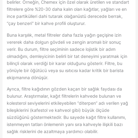
belirler. Örneğin, Chemex için özel olarak üretilen ve standart
filtrelere göre %20-30 daha kalın olan kağıtlar, yağları ve en
ince partikülleri dahi tutarak olağanüstü derecede berrak,
“çay benzeri” bir kahve profili oluşturur.
Buna karşılık, metal filtreler daha fazla yağın geçişine izin
vererek daha dolgun gövdeli ve zengin aromalı bir sonuç
verir. Bu durum, filtre seçiminin sadece lojistik bir adım
olmadığını, demleyicinin belirli bir tat deneyimi yaratmak için
bilinçli olarak verdiği bir karar olduğunu gösterir. Filtre, bu
yönüyle bir öğütücü veya su ısıtıcısı kadar kritik bir barista
ekipmanına dönüşür.
Ayrıca, filtre kağıdının gözden kaçan bir sağlık faydası da
bulunur. Araştırmalar, kağıt filtrelerin kahvede bulunan ve
kolesterol seviyelerini etkileyebilen “diterpen” adı verilen yağ
bileşiklerini (kafestol ve kahveol gibi) büyük ölçüde
süzdüğünü göstermektedir. Bu sayede kağıt filtre kullanımı,
istenmeyen tatları önlemenin yanı sıra kahveyle ilişkili bazı
sağlık risklerini de azaltmaya yardımcı olabilir.