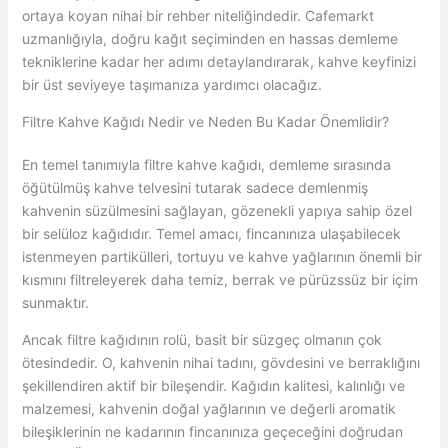
ortaya koyan nihai bir rehber niteliğindedir. Cafemarkt
uzmanlığıyla, doğru kağıt seçiminden en hassas demleme
tekniklerine kadar her adımı detaylandırarak, kahve keyfinizi
bir üst seviyeye taşımanıza yardımcı olacağız.
Filtre Kahve Kağıdı Nedir ve Neden Bu Kadar Önemlidir?
En temel tanımıyla filtre kahve kağıdı, demleme sırasında
öğütülmüş kahve telvesini tutarak sadece demlenmiş
kahvenin süzülmesini sağlayan, gözenekli yapıya sahip özel
bir selüloz kağıdıdır. Temel amacı, fincanınıza ulaşabilecek
istenmeyen partikülleri, tortuyu ve kahve yağlarının önemli bir
kısmını filtreleyerek daha temiz, berrak ve pürüzssüz bir içim
sunmaktır.
Ancak filtre kağıdının rolü, basit bir süzgeç olmanın çok
ötesindedir. O, kahvenin nihai tadını, gövdesini ve berraklığını
şekillendiren aktif bir bileşendir. Kağıdın kalitesi, kalınlığı ve
malzemesi, kahvenin doğal yağlarının ve değerli aromatik
bileşiklerinin ne kadarının fincanınıza geçeceğini doğrudan