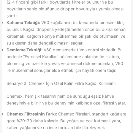
(2-4 fincan) gibi farklı boyutlarda filtreler bulunur ve bu
boyutların sahip olduğunuz dripper boyutuyla uyumlu olması
şarttır.
Katlama Tekniği:
V60 kağıtlarının bir kenarında birleşim dikişi
bulunur. Kağıdı dripper’a yerleştirmeden önce bu dikişli kenarı
katlamak, kağıdın koniye mükemmel bir şekilde oturmasını ve
su akışının daha dengeli olmasını sağlar.
Demleme Tekniği:
V60 demlemede tüm kontrol sizdedir. Bu
nedenle “Evrensel Kurallar” bölümünde anlatılan ön ıslatma,
blooming ve özellikle yavaş ve dairesel dökme adımları, V60
ile mükemmel sonuçlar elde etmek için hayati önem taşır.
Senaryo 3: Chemex İçin Özel Kalın Filtre Kağıdı Kullanımı
Chemex, hem şık tasarımı hem de sunduğu eşsiz kahve
deneyimiyle bilinir ve bu deneyimin kalbinde özel filtresi yatar.
Chemex Filtresinin Farkı:
Chemex filtreleri, standart kağıtlara
göre %20-30 daha kalındır. Bu yoğun ve çok katmanlı yapı,
kahve yağlarını ve en ince tortuları bile filtreleyerek