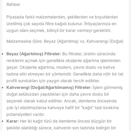
Rehber
Piyasada farklı malzemelerden, şekillerden ve boyutlardan
üretilmiş çok sayıda filtre kağıdı bulunur. İhtiyaçlarınıza en
uygun olanı seçmek, bilinçli bir karar vermeyi gerektirir.
Malzemesine Göre: Beyaz (Ağartılmış) vs. Kahverengi (Doğal)
Beyaz (Ağartılmış) Filtreler:
Bu filtreler, üretim sürecinde
renklerini açmak için genellikle oksijenle ağartma işleminden
geçer. Oksijenle ağartma, modern, çevre dostu ve kahve
tadına etki etmeyen bir yöntemdir. Genellikle daha nötr bir tat
profili sundukları için yaygın olarak tercih edilirler.
Kahverengi (Doğal/Ağartılmamış) Filtreler:
İşlem görmemiş
doğal selülozdan yapıldıkları için daha çevre dostu bir
seçenek olarak kabul edilirler. Ancak, demleme öncesinde
çok iyi ıslatılmazlarsa kahveye hafif bir “kağıt” tadı bırakma
potansiyelleri vardır.
Karar:
Her iki kağıt türü de demleme öncesi düzgün bir
şekilde ıslatıldığı sürece, kahvenin son tadında belirgin bir