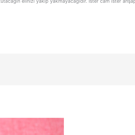
utacağın elinizi yakıp yakmayacağıdır. İster cam ister ahşap 