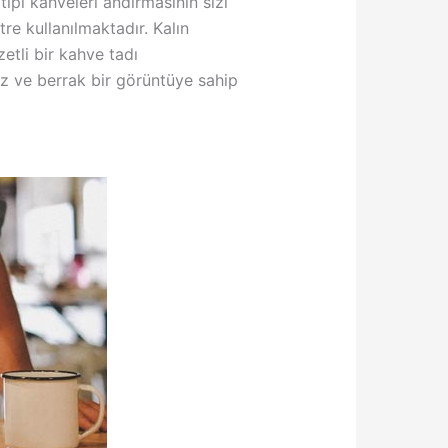
pi kahveleri andırmasının sizi
re kullanılmaktadır. Kalın
etli bir kahve tadı
z ve berrak bir görüntüye sahip