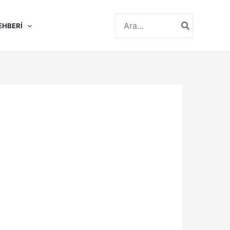
Search
EHBERI
for: