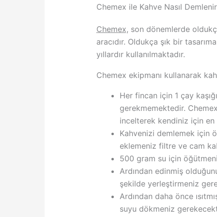
Chemex ile Kahve Nasıl Demlenir
Chemex,
son dönemlerde oldukça 
aracıdır. Oldukça şık bir tasarım
yıllardır kullanılmaktadır.
Chemex ekipmanı kullanarak kahve
Her fincan için 1 çay kaş
gerekmemektedir. Chemex e
incelterek kendiniz için 
Kahvenizi demlemek için ö
eklemeniz filtre ve cam ka
500 gram su için öğütmeni
Ardından edinmiş olduğunu
şekilde yerleştirmeniz ger
Ardından daha önce ısıtmış
suyu dökmeniz gerekecekti