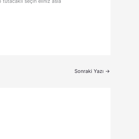
tutacaklı seçin eliniz asla
Sonraki Yazı
→