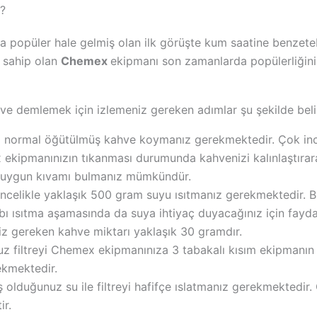
?
popüler hale gelmiş olan ilk görüşte kum saatine benzete
a sahip olan
Chemex
ekipmanı son zamanlarda popülerliğini
 demlemek için izlemeniz gereken adımlar şu şekilde belir
ığı normal öğütülmüş kahve koymanız gerekmektedir. Çok in
kipmanınızın tıkanması durumunda kahvenizi kalınlaştırarak
en uygun kıvamı bulmanız mümkündür.
ncelikle yaklaşık 500 gram suyu ısıtmanız gerekmektedir. B
bı ısıtma aşamasında da suya ihtiyaç duyacağınız için fayda
z gereken kahve miktarı yaklaşık 30 gramdır.
z filtreyi Chemex ekipmanınıza 3 tabakalı kısım ekipmanın
ekmektedir.
 olduğunuz su ile filtreyi hafifçe ıslatmanız gerekmektedi
r.