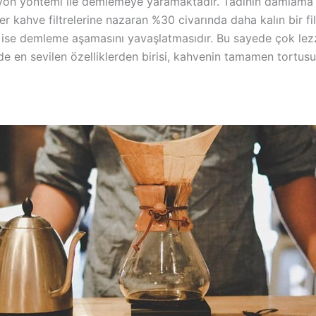
on yöntemi ile demlemeye yaramaktadır. Tadının damlama ti
 kahve filtrelerine nazaran %30 civarında daha kalın bir filt
a ise demleme aşamasını yavaşlatmasıdır. Bu sayede çok lezz
 en sevilen özelliklerden birisi, kahvenin tamamen tortusu