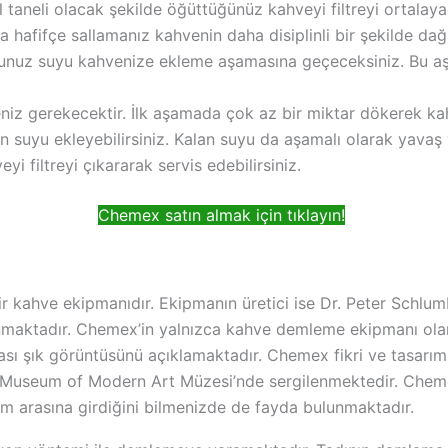
 taneli olacak şekilde öğüttüğünüz kahveyi filtreyi ortala
hafifçe sallamanız kahvenin daha disiplinli bir şekilde dağı
unuz suyu kahvenize ekleme aşamasına geçeceksiniz. Bu aş
 gerekecektir. İlk aşamada çok az bir miktar dökerek kahve
n suyu ekleyebilirsiniz. Kalan suyu da aşamalı olarak yava
i filtreyi çıkararak servis edebilirsiniz.
Chemex satın almak için tıklayın!
 bir kahve ekipmanıdır. Ekipmanın üretici ise Dr. Peter Schlu
unmaktadır. Chemex’in yalnızca kahve demleme ekipmanı olar
ası şık görüntüsünü açıklamaktadır. Chemex fikri ve tasarı
Museum of Modern Art Müzesi’nde sergilenmektedir. Chem
m arasına girdiğini bilmenizde de fayda bulunmaktadır.