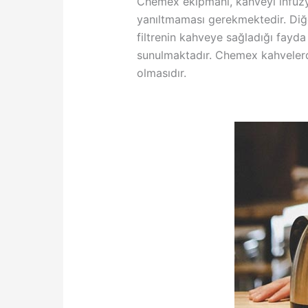
Chemex ekipmanı, kahveyi infüzy
yanıltmaması gerekmektedir. Diğer
filtrenin kahveye sağladığı fayd
sunulmaktadır. Chemex kahvelerde
olmasıdır.