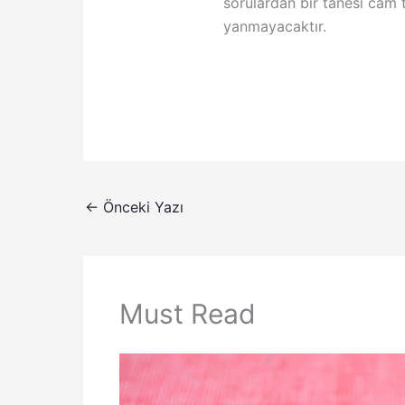
sorulardan bir tanesi cam t
yanmayacaktır.
←
Önceki Yazı
Must Read