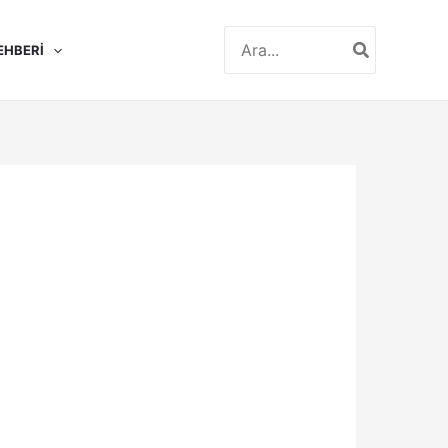
Search
EHBERI
for: