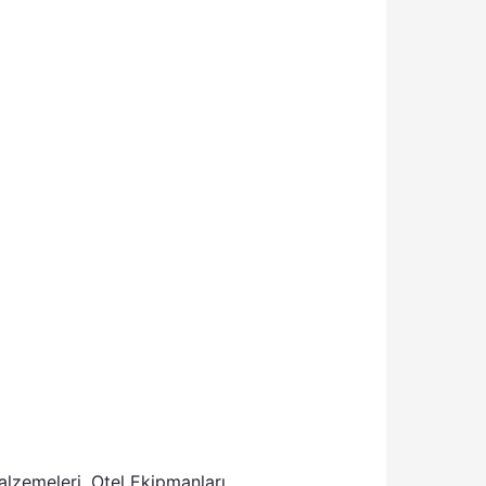
alzemeleri
,
Otel Ekipmanları
,