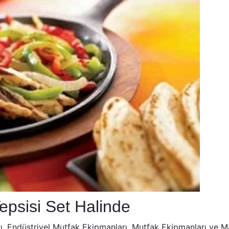
Tepsisi Set Halinde
ı
,
Endüstriyel Mutfak Ekipmanları
,
Mutfak Ekipmanları ve M