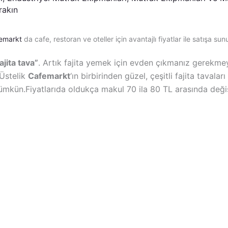
rakın
emarkt
da cafe, restoran ve oteller için avantajlı fiyatlar ile satışa sun
ajita tava”
. Artık fajita yemek için evden çıkmanız gerekmey
 Üstelik
Cafemarkt
‘ın birbirinden güzel, çeşitli fajita taval
ümkün.Fiyatlarıda oldukça makul 70 ila 80 TL arasında de