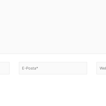
E-
Web
Posta*
sitesi