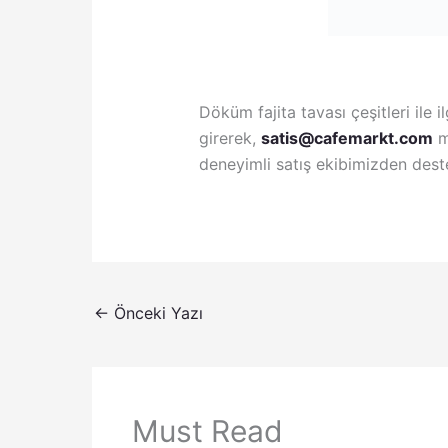
Döküm fajita tavası çeşitleri ile il
girerek,
satis@cafemarkt.com
m
deneyimli satış ekibimizden deste
←
Önceki Yazı
Must Read