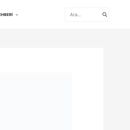
Search
EHBERI
for: