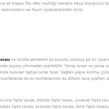
ına ait kısaca
Tex-Mex
mutfağı olarakta sıkça duyuyoruz lezz
 restoranların ise favori yiyeceklerinden birisi.
tavası
ve tortilla ekmekleri ile sunumu oldukça şık bir yiyece
anda suyunu yitirmeden pişirilebilir. Yavaş ısınan ve yavaş s
sinde bulunan fajitayı sıcak tutar. Sağlıklı yapısı kırılma, ç
l mutfaklarda da ev mutfaklarında da döküm tava çeşitleri sı
 oval fajita tavası, böbrek fajita tavası, yuvarlak fajita tava
 bufalo fajita tavası, avakado fajita tavası, elma fajita tavası