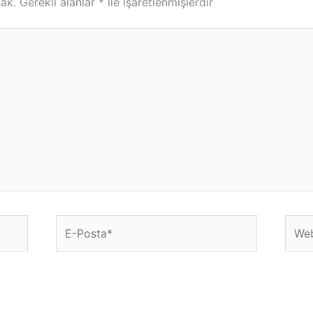
ak.
Gerekli alanlar
*
ile işaretlenmişlerdir
E-
Web
Posta*
sitesi