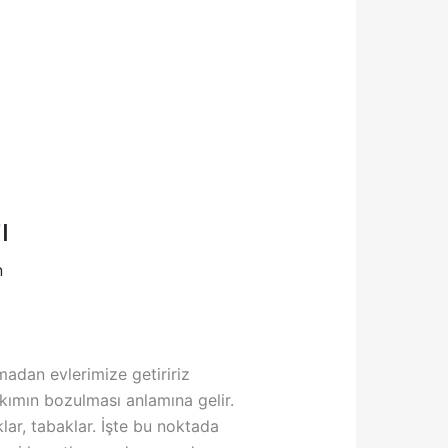
ı
n
madan evlerimize getiririz
takımın bozulması anlamına gelir.
lar, tabaklar. İşte bu noktada