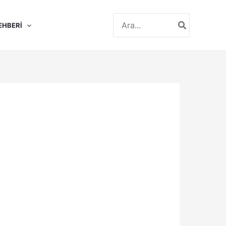
Search
EHBERI
for: