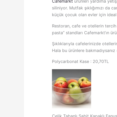
Cafemarkt
ürünleri yardıma yeti
siliniyor. Mutfak şıklığımızı da
küçük çocuk olan evler için idea
Restoran, cafe ve otellerin tercih
pasta” standları Cafemarkt’ın ürünl
Şıklıklarıyla cafelerinizde otelle
Hala bu ürünlere bakmadıysanız s
Polycarbonat Kase :
Çelik Tabanlı Sabit Kapaklı 