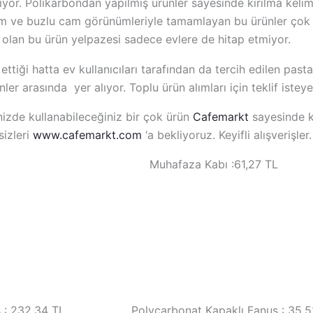
şiyor. Polikarbondan yapılmış ürünler sayesinde kırılma kel
 cam ve buzlu cam görünümleriyle tamamlayan bu ürünler çok 
l olan bu ürün yelpazesi sadece evlere de hitap etmiyor.
 ettiği hatta ev kullanıcıları tarafından da tercih edilen past
er arasında yer alıyor. Toplu ürün alımları için teklif isteyeb
rinizde kullanabileceğiniz bir çok ürün
Cafemarkt
sayesinde k
izleri
www.cafemarkt.com
‘a bekliyoruz. Keyifli alışverişler.
 20,70TL Muhafaza Kabı :61,27 TL
Fanus : 232,34 TL Polycarbonat Kapaklı Fanus : 35,5