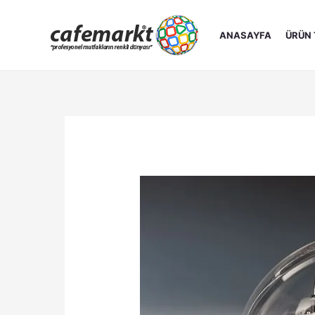
İçeriğe
atla
ANASAYFA
ÜRÜN 