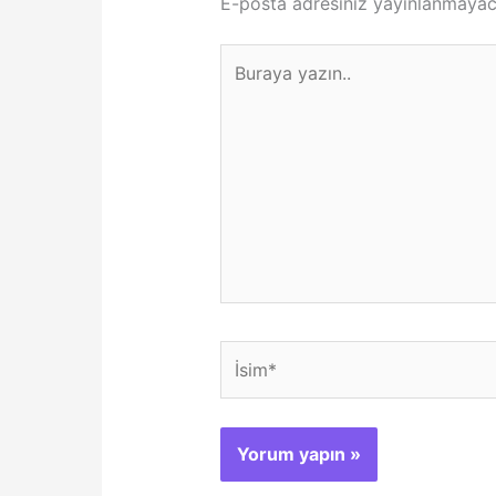
E-posta adresiniz yayınlanmayac
Buraya
yazın..
İsim*