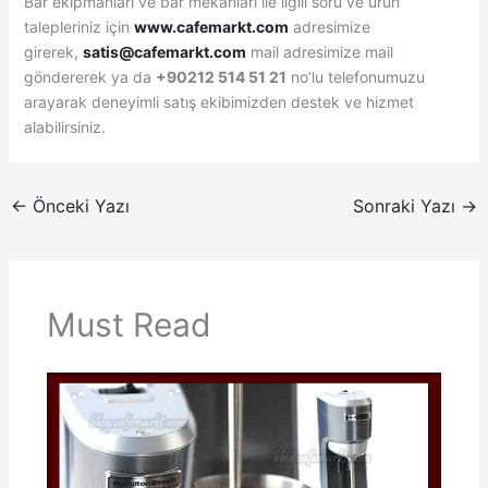
Bar ekipmanları ve bar mekanları ile ilgili soru ve ürün
talepleriniz için
www.cafemarkt.com
adresimize
girerek,
satis@cafemarkt.com
mail adresimize mail
göndererek ya da
+90212 514 51 21
no’lu telefonumuzu
arayarak deneyimli satış ekibimizden destek ve hizmet
alabilirsiniz.
←
Önceki Yazı
Sonraki Yazı
→
Must Read