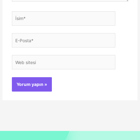
İsim*
E-
Posta*
Web
sitesi